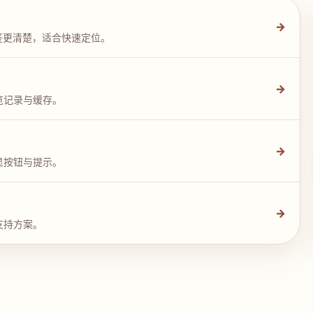
→
签更清楚，适合快速定位。
→
览记录与缓存。
→
显按钮与提示。
→
支持方案。