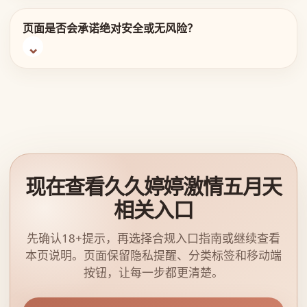
页面是否会承诺绝对安全或无风险？
现在查看久久婷婷激情五月天
相关入口
先确认18+提示，再选择合规入口指南或继续查看
本页说明。页面保留隐私提醒、分类标签和移动端
按钮，让每一步都更清楚。