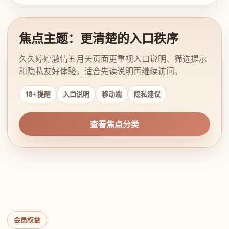
焦点主题：更清楚的入口秩序
久久婷婷激情五月天页面更重视入口说明、筛选提示
和隐私友好体验，适合先读说明再继续访问。
18+ 提醒
入口说明
移动端
隐私建议
查看焦点分类
会员权益