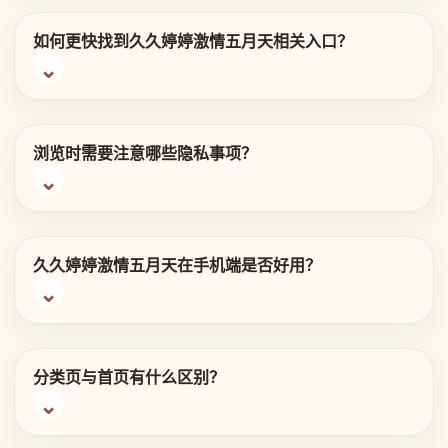
如何更快找到久久婷婷激情五月天相关入口？
浏览时需要注意哪些隐私事项？
久久婷婷激情五月天在手机端是否好用？
分类页与首页有什么区别？