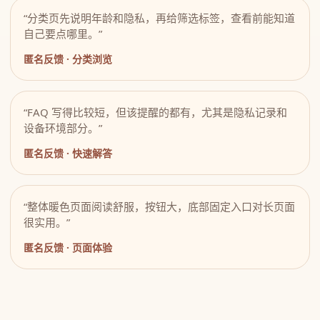
“分类页先说明年龄和隐私，再给筛选标签，查看前能知道
自己要点哪里。”
匿名反馈 · 分类浏览
“FAQ 写得比较短，但该提醒的都有，尤其是隐私记录和
设备环境部分。”
匿名反馈 · 快速解答
“整体暖色页面阅读舒服，按钮大，底部固定入口对长页面
很实用。”
匿名反馈 · 页面体验