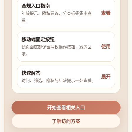
合规入口指南
查看
年龄提示、隐私建议、分类标签集中查
看。
移动端固定按钮
使用
长页面底部保留两枚操作按钮，减少回
滚。
快速解答
展开
访问、筛选、隐私与年龄提示一处查看。
开始查看相关入口
了解访问方案