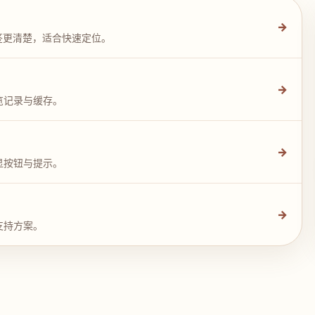
→
签更清楚，适合快速定位。
→
览记录与缓存。
→
显按钮与提示。
→
支持方案。