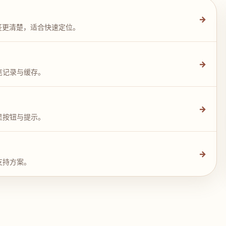
→
签更清楚，适合快速定位。
→
览记录与缓存。
→
显按钮与提示。
→
支持方案。