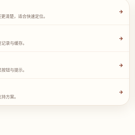
→
签更清楚，适合快速定位。
→
览记录与缓存。
→
显按钮与提示。
→
支持方案。