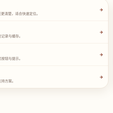
→
签更清楚，适合快速定位。
→
览记录与缓存。
→
显按钮与提示。
→
支持方案。