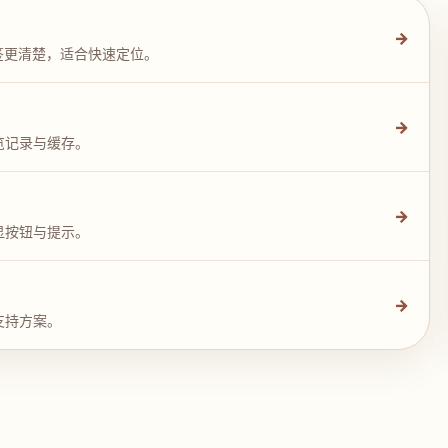
→
签更清楚，适合快速定位。
→
览记录与缓存。
→
显按钮与提示。
→
支持方案。