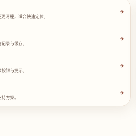
→
签更清楚，适合快速定位。
→
览记录与缓存。
→
显按钮与提示。
→
支持方案。