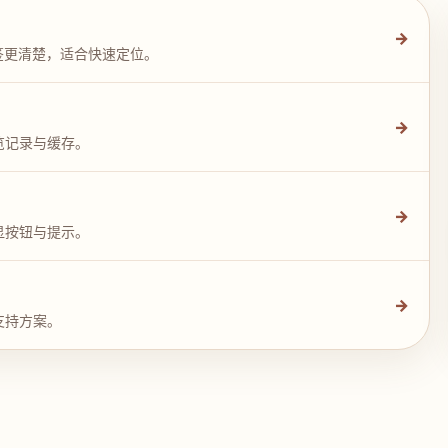
→
签更清楚，适合快速定位。
→
览记录与缓存。
→
显按钮与提示。
→
支持方案。