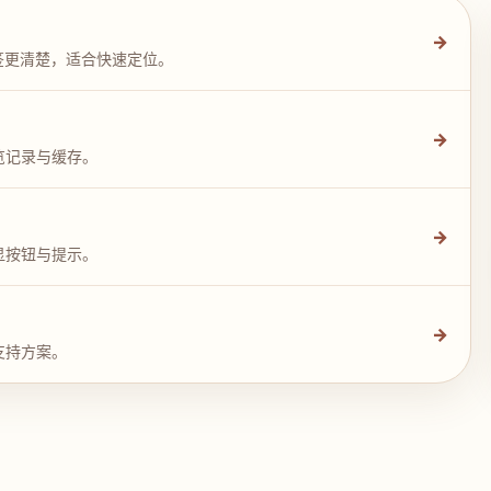
→
签更清楚，适合快速定位。
→
览记录与缓存。
→
显按钮与提示。
→
支持方案。