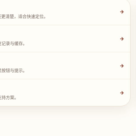
→
签更清楚，适合快速定位。
→
览记录与缓存。
→
显按钮与提示。
→
支持方案。