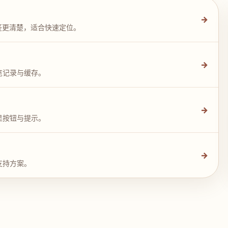
→
签更清楚，适合快速定位。
→
览记录与缓存。
→
显按钮与提示。
→
支持方案。