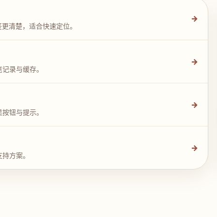
→
签更清楚，适合快速定位。
→
览记录与缓存。
→
显按钮与提示。
→
支持方案。