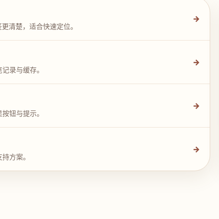
→
签更清楚，适合快速定位。
→
览记录与缓存。
→
显按钮与提示。
→
支持方案。