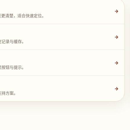
→
签更清楚，适合快速定位。
→
览记录与缓存。
→
显按钮与提示。
→
支持方案。