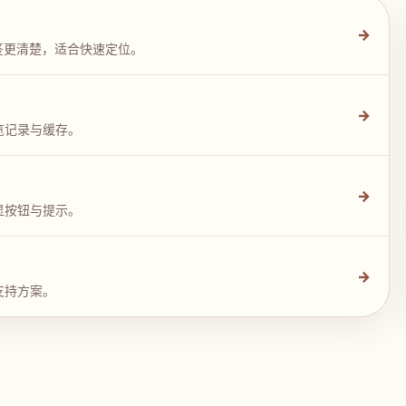
→
签更清楚，适合快速定位。
→
览记录与缓存。
→
显按钮与提示。
→
支持方案。